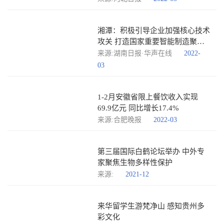
湘潭：积极引导企业加强核心技术
攻关 打造国家重要智能制造聚集
区
来源:湖南日报·华声在线
2022-
03
1-2月安徽省限上餐饮收入实现
69.9亿元 同比增长17.4%
来源:合肥晚报
2022-03
第三届国际白鹤论坛举办 中外专
家聚焦生物多样性保护
来源:
2021-12
来华留学生游梵净山 感知贵州多
彩文化