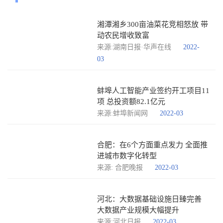
湘潭湘乡300亩油菜花竞相怒放 带
动农民增收致富
来源:湖南日报·华声在线
2022-
03
蚌埠人工智能产业签约开工项目11
项 总投资额82.1亿元
来源:蚌埠新闻网
2022-03
合肥：在6个方面重点发力 全面推
进城市数字化转型
来源: 合肥晚报
2022-03
河北：大数据基础设施日臻完善
大数据产业规模大幅提升
来源:河北日报
2022-03