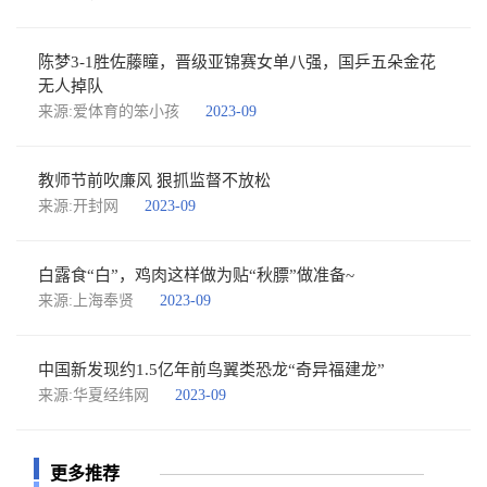
陈梦3-1胜佐藤瞳，晋级亚锦赛女单八强，国乒五朵金花
无人掉队
来源:爱体育的笨小孩
2023-09
教师节前吹廉风 狠抓监督不放松
来源:开封网
2023-09
白露食“白”，鸡肉这样做为贴“秋膘”做准备~
来源:上海奉贤
2023-09
中国新发现约1.5亿年前鸟翼类恐龙“奇异福建龙”
来源:华夏经纬网
2023-09
更多推荐