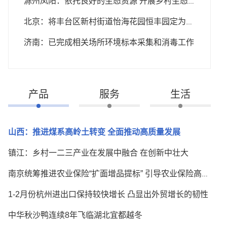
滁州凤阳：依托良好的生态资源 开展乡村生态旅游
北京：将丰台区新村街道怡海花园恒丰园定为中风险地区
济南：已完成相关场所环境标本采集和消毒工作
产品
服务
生活
山西：推进煤系高岭土转变 全面推动高质量发展
镇江：乡村一二三产业在发展中融合 在创新中壮大
南京统筹推进农业保险“扩面增品提标” 引导农业保险高质量发展
1-2月份杭州进出口保持较快增长 凸显出外贸增长的韧性
中华秋沙鸭连续8年飞临湖北宜都越冬