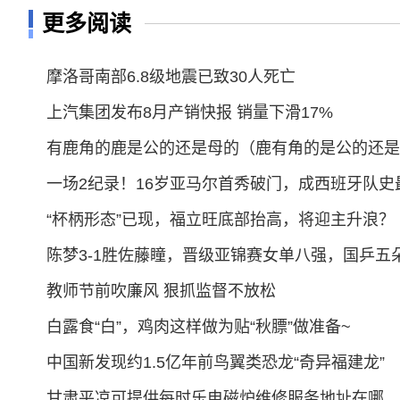
更多阅读
摩洛哥南部6.8级地震已致30人死亡
上汽集团发布8月产销快报 销量下滑17%
有鹿角的鹿是公的还是母的（鹿有角的是公的还是
一场2纪录！16岁亚马尔首秀破门，成西班牙队史
“杯柄形态”已现，福立旺底部抬高，将迎主升浪？
陈梦3-1胜佐藤瞳，晋级亚锦赛女单八强，国乒五
教师节前吹廉风 狠抓监督不放松
白露食“白”，鸡肉这样做为贴“秋膘”做准备~
中国新发现约1.5亿年前鸟翼类恐龙“奇异福建龙”
甘肃平凉可提供每时乐电磁炉维修服务地址在哪