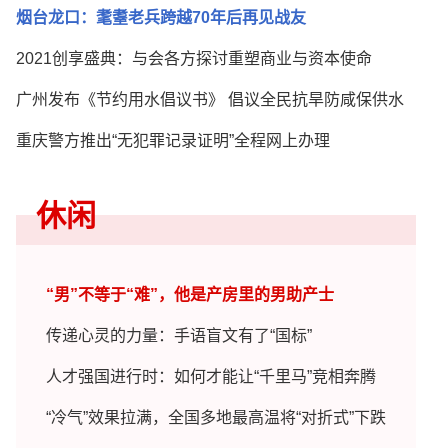
烟台龙口：耄耋老兵跨越70年后再见战友
2021创享盛典：与会各方探讨重塑商业与资本使命
广州发布《节约用水倡议书》 倡议全民抗旱防咸保供水
重庆警方推出“无犯罪记录证明”全程网上办理
休闲
“男”不等于“难”，他是产房里的男助产士
传递心灵的力量：手语盲文有了“国标”
人才强国进行时：如何才能让“千里马”竞相奔腾
“冷气”效果拉满，全国多地最高温将“对折式”下跌