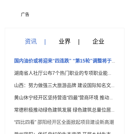
广告
资讯
业界
企业
国内油价或将迎来“四连跌” “第15轮”调整将于下周二晚上
湖南省人社厅公布7个热门职业的专项职业能力考核规范
山西：努力做强三大旅游品牌 建设国际知名文化旅游目的地
黄山休宁经开区坚持营造“四最”营商环境 推动园区高质量发展
常德积极推动绿色建筑发展 绿色建筑总量位居全省第三位
“四比四看” 邵阳经开区全面掀起项目建设新高潮