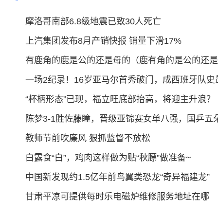
摩洛哥南部6.8级地震已致30人死亡
上汽集团发布8月产销快报 销量下滑17%
有鹿角的鹿是公的还是母的（鹿有角的是公的还是
一场2纪录！16岁亚马尔首秀破门，成西班牙队史
“杯柄形态”已现，福立旺底部抬高，将迎主升浪？
陈梦3-1胜佐藤瞳，晋级亚锦赛女单八强，国乒五
教师节前吹廉风 狠抓监督不放松
白露食“白”，鸡肉这样做为贴“秋膘”做准备~
中国新发现约1.5亿年前鸟翼类恐龙“奇异福建龙”
甘肃平凉可提供每时乐电磁炉维修服务地址在哪