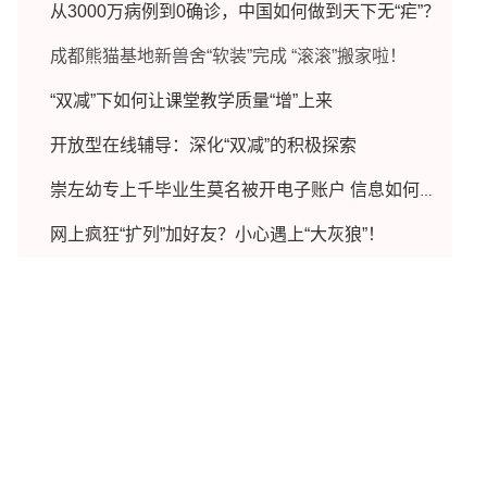
从3000万病例到0确诊，中国如何做到天下无“疟”？
成都熊猫基地新兽舍“软装”完成 “滚滚”搬家啦！
“双减”下如何让课堂教学质量“增”上来
开放型在线辅导：深化“双减”的积极探索
崇左幼专上千毕业生莫名被开电子账户 信息如何泄露？
网上疯狂“扩列”加好友？小心遇上“大灰狼”！