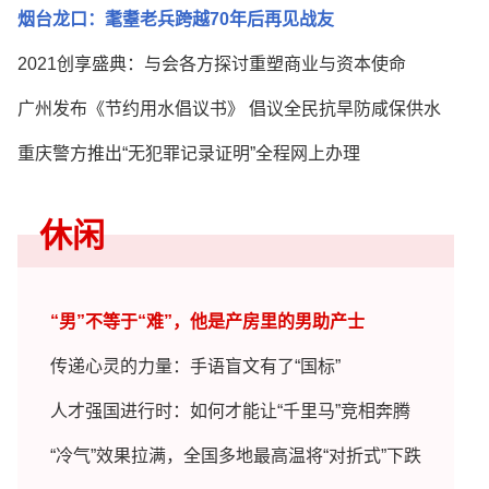
烟台龙口：耄耋老兵跨越70年后再见战友
2021创享盛典：与会各方探讨重塑商业与资本使命
广州发布《节约用水倡议书》 倡议全民抗旱防咸保供水
重庆警方推出“无犯罪记录证明”全程网上办理
休闲
“男”不等于“难”，他是产房里的男助产士
传递心灵的力量：手语盲文有了“国标”
人才强国进行时：如何才能让“千里马”竞相奔腾
“冷气”效果拉满，全国多地最高温将“对折式”下跌